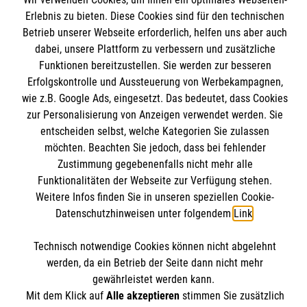
Erlebnis zu bieten. Diese Cookies sind für den technischen
Kurse für Ärzte
Betrieb unserer Webseite erforderlich, helfen uns aber auch
dabei, unsere Plattform zu verbessern und zusätzliche
Informationen
Funktionen bereitzustellen. Sie werden zur besseren
Kurse für Rettungsdienstler
Erfolgskontrolle und Aussteuerung von Werbekampagnen,
wie z.B. Google Ads, eingesetzt. Das bedeutet, dass Cookies
Internationale Kurskonzepte
Kontakt
zur Personalisierung von Anzeigen verwendet werden. Sie
Impressum
entscheiden selbst, welche Kategorien Sie zulassen
Malteser online
möchten. Beachten Sie jedoch, dass bei fehlender
Datenschutz
Zustimmung gegebenenfalls nicht mehr alle
AGB
Funktionalitäten der Webseite zur Verfügung stehen.
Malteserorden
Weitere Infos finden Sie in unseren speziellen Cookie-
Malteser Jugend
Datenschutzhinweisen unter folgendem
Link
.
Malteser International
Soziale Netzwerke
Technisch notwendige Cookies können nicht abgelehnt
Mediathek
werden, da ein Betrieb der Seite dann nicht mehr
Sharepoint
gewährleistet werden kann.
Der Malteser Hilfsdienst e.V. ist als eingetragene
Mit dem Klick auf
Alle akzeptieren
stimmen Sie zusätzlich