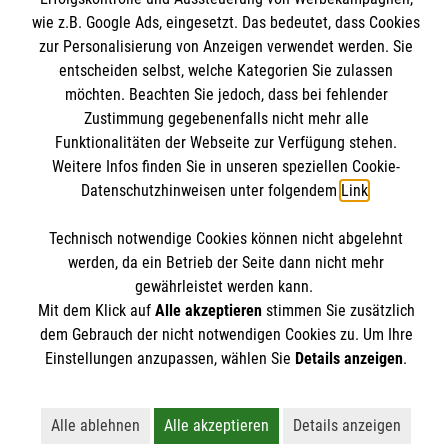
Kompetenzen, sowie die Reflektion des
Intensivtransportes, den Grundlagen der
wie z.B. Google Ads, eingesetzt. Das bedeutet, dass Cookies
eigenen Führungs- und Arbeitsstils.
Flugphysiologie und der Berücksichtigung
zur Personalisierung von Anzeigen verwendet werden. Sie
Internationale Kurskonzepte
Kontakt
bestimmter Krankheitsbilder werden
entscheiden selbst, welche Kategorien Sie zulassen
Impressum
Malteser online
möchten. Beachten Sie jedoch, dass bei fehlender
verschiedenste Monitor- und
Datenschutz
Zustimmung gegebenenfalls nicht mehr alle
Beatmungseinheiten sowie ein Intensivmobil
Funktionalitäten der Webseite zur Verfügung stehen.
AGB
präsentiert. Ergänzend sind
Weitere Infos finden Sie in unseren speziellen Cookie-
Malteserorden
transportspezifische Komplikationen und
Datenschutzhinweisen unter folgendem
Link
.
Malteser Jugend
andere Details Bestandteil des Seminares in
Malteser International
Soziale Netzwerke
Kombination mit umfangreichen
Technisch notwendige Cookies können nicht abgelehnt
Mediathek
werden, da ein Betrieb der Seite dann nicht mehr
Praxissimulationen. Update: Wegen der
gewährleistet werden kann.
Sharepoint
erhöhten didaktischen Anforderungen zur
Mit dem Klick auf
Alle akzeptieren
stimmen Sie zusätzlich
Umsetzung des curricularen Neukonzeptes
Der Malteser Hilfsdienst e.V. ist als eingetragene
dem Gebrauch der nicht notwendigen Cookies zu. Um Ihre
2021 der DIVI wurde der Preis des Kurses
gemeinnützige Organisation von der Körperschaft- und
Einstellungen anzupassen, wählen Sie
Details anzeigen
.
entsprechend angepasst.
Gewerbesteuer befreit.
Alle ablehnen
Alle akzeptieren
Details anzeigen