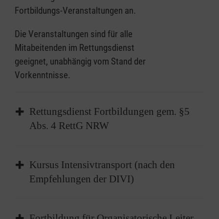
Fortbildungs-Veranstaltungen an.
Die Veranstaltungen sind für alle
Mitabeitenden im Rettungsdienst
geeignet, unabhängig vom Stand der
Vorkenntnisse.
Rettungsdienst Fortbildungen gem. §5
Abs. 4 RettG NRW
Für das Personal im Rettungsdienst besteht
Kursus Intensivtransport (nach den
eine im § 5 Abs. 4
Rettungsgesetz des Landes
Empfehlungen der DIVI)
NRW
festgelegte Fortbildungsverpflichtung
von jährlich 30 Stunden. Weitere detaillierte
In diesem Kurs werden Ihnen nach den
Regelungen beschreibt der entsprechende
Fortbildung für Organisatorische Leiter