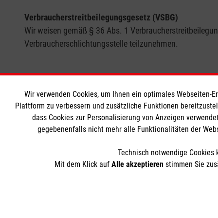
Verbraucherstreitbeilegungsgesetz (VSBG)
Wir weisen gemäß § 36 Abs. 1 Verbraucherstreitbeilegungs
Verbraucherschlichtungsstelle teilzunehmen.
Wir verwenden Cookies, um Ihnen ein optimales Webseiten-Erle
MBZ Euregio
Informat
Plattform zu verbessern und zusätzliche Funktionen bereitzuste
dass Cookies zur Personalisierung von Anzeigen verwendet
gegebenenfalls nicht mehr alle Funktionalitäten der Web
Kurse für Ärzte
Kontakt
Kurse für Rettungsdienstler
Impressum
Technisch notwendige Cookies k
Internationale Kurskonzepte
Datenschut
Mit dem Klick auf
Alle akzeptieren
stimmen Sie zusä
Über uns
AGB
Der Malteser Hilfsdienst e.V. ist als eingetragene gemeinnü