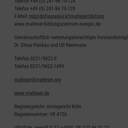
Telefon +49 (0) 241-96 70-124
Telefax +49 (0) 241-96 70-129
E-Mail:
mbz(dot)euregio(at)malteser(dot)org
www.malteser-bildungszentrum-euregio.de
Gemeinschaftlich vertretungsberechtigte Vorstandsmitgl
Dr. Elmar Pankau und Ulf Reermann
Telefon 0221/9822-0
Telefax 0221/9822-1499
malteser@malteser.org
www.malteser.de
Registergericht: Amtsgericht Köln
Registernummer: VR 4726
USt-ID-Nr. gemäß § 27 a UStG: DE 122 66 21 72