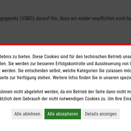
gesetz (VSBG) darauf hin, dass wir weder verpflichtet noch bere
bnis zu bieten. Diese Cookies sind für den technischen Betrieb unse
ionen
Malteser online
llen. Sie werden zur besseren Erfolgskontrolle und Aussteuerung von
 werden. Sie entscheiden selbst, welche Kategorien Sie zulassen mö
seite zur Verfügung stehen. Weitere Infos finden Sie in unseren spe
Malteserorden
Malteser Jugend
önnen nicht abgelehnt werden, da ein Betrieb der Seite dann nicht 
z
Malteser International
tzlich dem Gebrauch der nicht notwendigen Cookies zu. Um Ihre Ein
Sharepoint
Alle ablehnen
Alle akzeptieren
Details anzeigen
tzige Organisation von der Körperschaft- und Gewerbesteuer befreit.