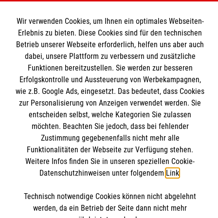
Wir verwenden Cookies, um Ihnen ein optimales Webseiten-
MBZ Euregio
Erlebnis zu bieten. Diese Cookies sind für den technischen
Betrieb unserer Webseite erforderlich, helfen uns aber auch
dabei, unsere Plattform zu verbessern und zusätzliche
Kurse für Ärzte
Funktionen bereitzustellen. Sie werden zur besseren
Informationen
Erfolgskontrolle und Aussteuerung von Werbekampagnen,
Kurse für Rettungsdienstler
wie z.B. Google Ads, eingesetzt. Das bedeutet, dass Cookies
zur Personalisierung von Anzeigen verwendet werden. Sie
Internationale Kurskonzepte
Kontakt
entscheiden selbst, welche Kategorien Sie zulassen
möchten. Beachten Sie jedoch, dass bei fehlender
Impressum
Malteser online
Zustimmung gegebenenfalls nicht mehr alle
Datenschutz
Funktionalitäten der Webseite zur Verfügung stehen.
AGB
Weitere Infos finden Sie in unseren speziellen Cookie-
Malteserorden
Datenschutzhinweisen unter folgendem
Link
.
Malteser Jugend
Malteser International
Technisch notwendige Cookies können nicht abgelehnt
Soziale Netzwerke
werden, da ein Betrieb der Seite dann nicht mehr
Mediathek