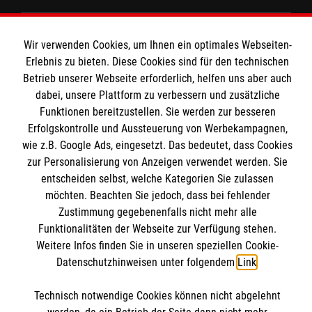
Kurse für Ärzte
Wir verwenden Cookies, um Ihnen ein optimales Webseiten-
Informationen
Erlebnis zu bieten. Diese Cookies sind für den technischen
Kurse für Rettungsdienstler
Betrieb unserer Webseite erforderlich, helfen uns aber auch
dabei, unsere Plattform zu verbessern und zusätzliche
Internationale Kurskonzepte
Kontakt
Funktionen bereitzustellen. Sie werden zur besseren
Erfolgskontrolle und Aussteuerung von Werbekampagnen,
Impressum
Malteser online
wie z.B. Google Ads, eingesetzt. Das bedeutet, dass Cookies
Datenschutz
zur Personalisierung von Anzeigen verwendet werden. Sie
AGB
entscheiden selbst, welche Kategorien Sie zulassen
Malteserorden
möchten. Beachten Sie jedoch, dass bei fehlender
Malteser Jugend
Zustimmung gegebenenfalls nicht mehr alle
Funktionalitäten der Webseite zur Verfügung stehen.
Malteser International
Soziale Netzwerke
Weitere Infos finden Sie in unseren speziellen Cookie-
Mediathek
Datenschutzhinweisen unter folgendem
Link
.
Sharepoint
Technisch notwendige Cookies können nicht abgelehnt
Der Malteser Hilfsdienst e.V. ist als eingetragene