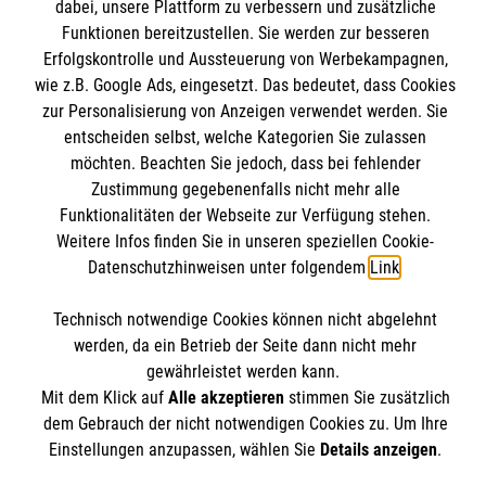
dabei, unsere Plattform zu verbessern und zusätzliche
Funktionen bereitzustellen. Sie werden zur besseren
Informationen
Kurse für Rettungsdienstler
Erfolgskontrolle und Aussteuerung von Werbekampagnen,
wie z.B. Google Ads, eingesetzt. Das bedeutet, dass Cookies
Internationale Kurskonzepte
zur Personalisierung von Anzeigen verwendet werden. Sie
Kontakt
entscheiden selbst, welche Kategorien Sie zulassen
Impressum
Malteser online
möchten. Beachten Sie jedoch, dass bei fehlender
Datenschutz
Zustimmung gegebenenfalls nicht mehr alle
Funktionalitäten der Webseite zur Verfügung stehen.
AGB
Malteserorden
Weitere Infos finden Sie in unseren speziellen Cookie-
Datenschutzhinweisen unter folgendem
Link
.
Malteser Jugend
Malteser International
Soziale Netzwerke
Technisch notwendige Cookies können nicht abgelehnt
Mediathek
werden, da ein Betrieb der Seite dann nicht mehr
Sharepoint
gewährleistet werden kann.
Mit dem Klick auf
Alle akzeptieren
stimmen Sie zusätzlich
Der Malteser Hilfsdienst e.V. ist als eingetragene
dem Gebrauch der nicht notwendigen Cookies zu. Um Ihre
gemeinnützige Organisation von der Körperschaft- und
Einstellungen anzupassen, wählen Sie
Details anzeigen
.
Gewerbesteuer befreit.