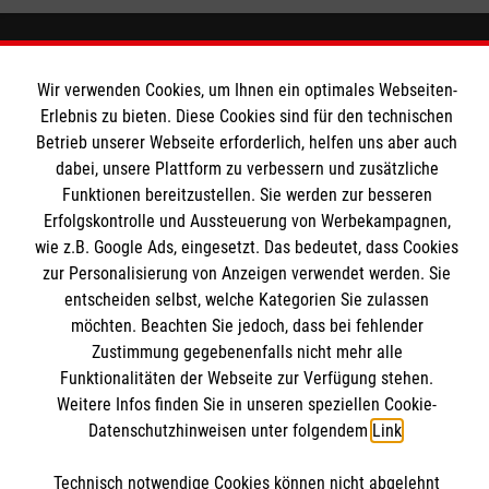
MBZ Euregio
Wir verwenden Cookies, um Ihnen ein optimales Webseiten-
Erlebnis zu bieten. Diese Cookies sind für den technischen
Betrieb unserer Webseite erforderlich, helfen uns aber auch
Kurse für Ärzte
dabei, unsere Plattform zu verbessern und zusätzliche
Funktionen bereitzustellen. Sie werden zur besseren
Informationen
Erfolgskontrolle und Aussteuerung von Werbekampagnen,
Kurse für Rettungsdienstler
wie z.B. Google Ads, eingesetzt. Das bedeutet, dass Cookies
zur Personalisierung von Anzeigen verwendet werden. Sie
Internationale Kurskonzepte
Kontakt
entscheiden selbst, welche Kategorien Sie zulassen
Impressum
möchten. Beachten Sie jedoch, dass bei fehlender
Malteser online
Zustimmung gegebenenfalls nicht mehr alle
Datenschutz
Funktionalitäten der Webseite zur Verfügung stehen.
AGB
Weitere Infos finden Sie in unseren speziellen Cookie-
Malteserorden
Datenschutzhinweisen unter folgendem
Link
.
Malteser Jugend
Malteser International
Technisch notwendige Cookies können nicht abgelehnt
Soziale Netzwerke