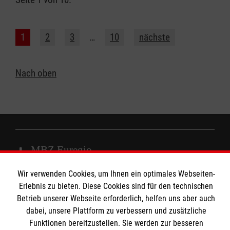
1
2
3
…
10
nächste
Nach oben
MBZ Euregio
Wir verwenden Cookies, um Ihnen ein optimales Webseiten-
Erlebnis zu bieten. Diese Cookies sind für den technischen
Kurse für Ärzte
Betrieb unserer Webseite erforderlich, helfen uns aber auch
Informationen
dabei, unsere Plattform zu verbessern und zusätzliche
Kurse für Rettungsdienstler
Funktionen bereitzustellen. Sie werden zur besseren