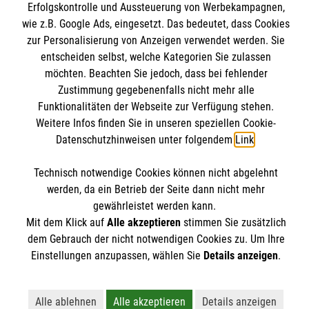
Erfolgskontrolle und Aussteuerung von Werbekampagnen,
Internationale Kurskonzepte
Kontakt
wie z.B. Google Ads, eingesetzt. Das bedeutet, dass Cookies
Impressum
zur Personalisierung von Anzeigen verwendet werden. Sie
Malteser online
entscheiden selbst, welche Kategorien Sie zulassen
Datenschutz
möchten. Beachten Sie jedoch, dass bei fehlender
AGB
Zustimmung gegebenenfalls nicht mehr alle
Malteserorden
Funktionalitäten der Webseite zur Verfügung stehen.
Malteser Jugend
Weitere Infos finden Sie in unseren speziellen Cookie-
Malteser International
Datenschutzhinweisen unter folgendem
Link
.
Soziale Netzwerke
Mediathek
Technisch notwendige Cookies können nicht abgelehnt
Sharepoint
werden, da ein Betrieb der Seite dann nicht mehr
Der Malteser Hilfsdienst e.V. ist als eingetragene
gewährleistet werden kann.
Mit dem Klick auf
Alle akzeptieren
stimmen Sie zusätzlich
gemeinnützige Organisation von der Körperschaft- und
dem Gebrauch der nicht notwendigen Cookies zu. Um Ihre
Gewerbesteuer befreit.
Einstellungen anzupassen, wählen Sie
Details anzeigen
.
Alle ablehnen
Alle akzeptieren
Details anzeigen