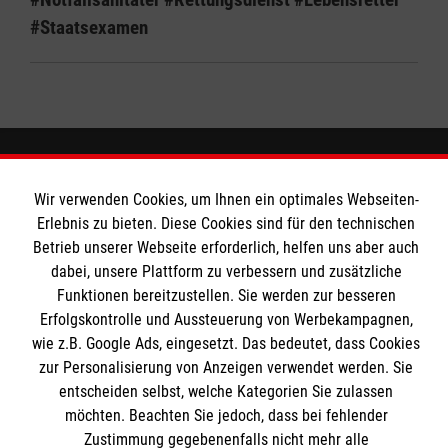
#Staatsexamen
MBZ Euregio
Wir verwenden Cookies, um Ihnen ein optimales Webseiten-
Erlebnis zu bieten. Diese Cookies sind für den technischen
Betrieb unserer Webseite erforderlich, helfen uns aber auch
Kurse für Ärzte
dabei, unsere Plattform zu verbessern und zusätzliche
Funktionen bereitzustellen. Sie werden zur besseren
Informationen
Erfolgskontrolle und Aussteuerung von Werbekampagnen,
Kurse für Rettungsdienstler
wie z.B. Google Ads, eingesetzt. Das bedeutet, dass Cookies
zur Personalisierung von Anzeigen verwendet werden. Sie
Internationale Kurskonzepte
Kontakt
entscheiden selbst, welche Kategorien Sie zulassen
Impressum
möchten. Beachten Sie jedoch, dass bei fehlender
Malteser online
Zustimmung gegebenenfalls nicht mehr alle
Datenschutz