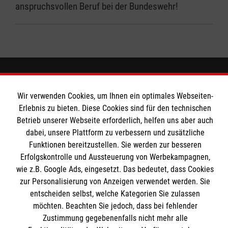
anspruchsvollen Beruf bei der Bundeswehr!
MBZ Euregio
Wir verwenden Cookies, um Ihnen ein optimales Webseiten-
Erlebnis zu bieten. Diese Cookies sind für den technischen
Betrieb unserer Webseite erforderlich, helfen uns aber auch
Kurse für Ärzte
dabei, unsere Plattform zu verbessern und zusätzliche
Funktionen bereitzustellen. Sie werden zur besseren
Informationen
Kurse für Rettungsdienstler
Erfolgskontrolle und Aussteuerung von Werbekampagnen,
wie z.B. Google Ads, eingesetzt. Das bedeutet, dass Cookies
Internationale Kurskonzepte
zur Personalisierung von Anzeigen verwendet werden. Sie
Kontakt
entscheiden selbst, welche Kategorien Sie zulassen
Impressum
Malteser online
möchten. Beachten Sie jedoch, dass bei fehlender
Datenschutz
Zustimmung gegebenenfalls nicht mehr alle