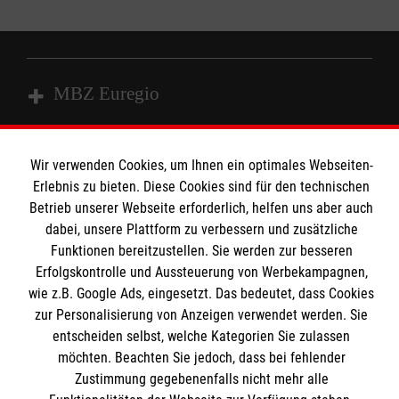
MBZ Euregio
Kurse für Ärzte
Wir verwenden Cookies, um Ihnen ein optimales Webseiten-
Erlebnis zu bieten. Diese Cookies sind für den technischen
Informationen
Kurse für Rettungsdienstler
Betrieb unserer Webseite erforderlich, helfen uns aber auch
dabei, unsere Plattform zu verbessern und zusätzliche
Internationale Kurskonzepte
Funktionen bereitzustellen. Sie werden zur besseren
Kontakt
Erfolgskontrolle und Aussteuerung von Werbekampagnen,
Impressum
Malteser online
wie z.B. Google Ads, eingesetzt. Das bedeutet, dass Cookies
Datenschutz
zur Personalisierung von Anzeigen verwendet werden. Sie
entscheiden selbst, welche Kategorien Sie zulassen
AGB
Malteserorden
möchten. Beachten Sie jedoch, dass bei fehlender
Zustimmung gegebenenfalls nicht mehr alle
Malteser Jugend