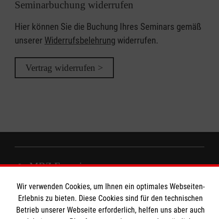
Seminarbuchung widerrufen
Hier können Sie die Buchung Ihres Seminars gemäß
unserer
Widerrufsbelehrung
widerrufen.
Vertrag widerrufen >
MBZ Euregio
Wir verwenden Cookies, um Ihnen ein optimales Webseiten-
Erlebnis zu bieten. Diese Cookies sind für den technischen
Kurse für Ärzte
Betrieb unserer Webseite erforderlich, helfen uns aber auch