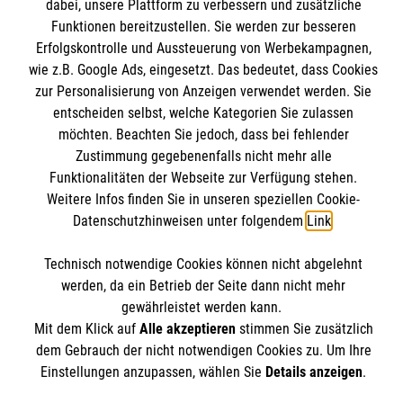
Informationen
dabei, unsere Plattform zu verbessern und zusätzliche
Kurse für Rettungsdienstler
Funktionen bereitzustellen. Sie werden zur besseren
Erfolgskontrolle und Aussteuerung von Werbekampagnen,
Internationale Kurskonzepte
Kontakt
wie z.B. Google Ads, eingesetzt. Das bedeutet, dass Cookies
zur Personalisierung von Anzeigen verwendet werden. Sie
Impressum
Malteser online
entscheiden selbst, welche Kategorien Sie zulassen
Datenschutz
möchten. Beachten Sie jedoch, dass bei fehlender
AGB
Zustimmung gegebenenfalls nicht mehr alle
Malteserorden
Funktionalitäten der Webseite zur Verfügung stehen.
Malteser Jugend
Weitere Infos finden Sie in unseren speziellen Cookie-
Datenschutzhinweisen unter folgendem
Link
.
Malteser International
Soziale Netzwerke
Mediathek
Technisch notwendige Cookies können nicht abgelehnt
Sharepoint
werden, da ein Betrieb der Seite dann nicht mehr
gewährleistet werden kann.
Der Malteser Hilfsdienst e.V. ist als eingetragene
Mit dem Klick auf
Alle akzeptieren
stimmen Sie zusätzlich
gemeinnützige Organisation von der Körperschaft- und
dem Gebrauch der nicht notwendigen Cookies zu. Um Ihre
Gewerbesteuer befreit.
Einstellungen anzupassen, wählen Sie
Details anzeigen
.