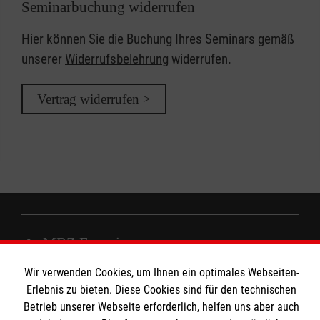
Seminarbuchung widerrufen
Hier können Sie die Buchung Ihres Seminars gemäß
unserer
Widerrufsbelehrung
widerrufen.
Vertrag widerrufen >
MBZ Euregio
Wir verwenden Cookies, um Ihnen ein optimales Webseiten-
Erlebnis zu bieten. Diese Cookies sind für den technischen
Kurse für Ärzte
Betrieb unserer Webseite erforderlich, helfen uns aber auch