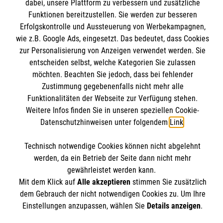
Informationen
dabei, unsere Plattform zu verbessern und zusätzliche
Kurse für Rettungsdienstler
Funktionen bereitzustellen. Sie werden zur besseren
Erfolgskontrolle und Aussteuerung von Werbekampagnen,
Internationale Kurskonzepte
Kontakt
wie z.B. Google Ads, eingesetzt. Das bedeutet, dass Cookies
zur Personalisierung von Anzeigen verwendet werden. Sie
Impressum
Malteser online
entscheiden selbst, welche Kategorien Sie zulassen
Datenschutz
möchten. Beachten Sie jedoch, dass bei fehlender
AGB
Zustimmung gegebenenfalls nicht mehr alle
Malteserorden
Funktionalitäten der Webseite zur Verfügung stehen.
Malteser Jugend
Weitere Infos finden Sie in unseren speziellen Cookie-
Datenschutzhinweisen unter folgendem
Link
.
Malteser International
Soziale Netzwerke
Mediathek
Technisch notwendige Cookies können nicht abgelehnt
Sharepoint
werden, da ein Betrieb der Seite dann nicht mehr
gewährleistet werden kann.
Der Malteser Hilfsdienst e.V. ist als eingetragene
Mit dem Klick auf
Alle akzeptieren
stimmen Sie zusätzlich
gemeinnützige Organisation von der Körperschaft- und
dem Gebrauch der nicht notwendigen Cookies zu. Um Ihre
Gewerbesteuer befreit.
Einstellungen anzupassen, wählen Sie
Details anzeigen
.