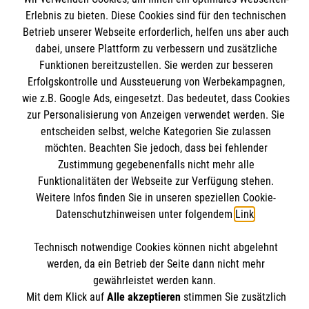
Erlebnis zu bieten. Diese Cookies sind für den technischen
Kurse für Ärzte
Betrieb unserer Webseite erforderlich, helfen uns aber auch
dabei, unsere Plattform zu verbessern und zusätzliche
Informationen
Kurse für Rettungsdienstler
Funktionen bereitzustellen. Sie werden zur besseren
Erfolgskontrolle und Aussteuerung von Werbekampagnen,
Internationale Kurskonzepte
wie z.B. Google Ads, eingesetzt. Das bedeutet, dass Cookies
Kontakt
zur Personalisierung von Anzeigen verwendet werden. Sie
Impressum
Malteser online
entscheiden selbst, welche Kategorien Sie zulassen
Datenschutz
möchten. Beachten Sie jedoch, dass bei fehlender
Zustimmung gegebenenfalls nicht mehr alle
AGB
Malteserorden
Funktionalitäten der Webseite zur Verfügung stehen.
Weitere Infos finden Sie in unseren speziellen Cookie-
Malteser Jugend
Datenschutzhinweisen unter folgendem
Link
.
Malteser International
Soziale Netzwerke
Mediathek
Technisch notwendige Cookies können nicht abgelehnt
Sharepoint
werden, da ein Betrieb der Seite dann nicht mehr
gewährleistet werden kann.
Der Malteser Hilfsdienst e.V. ist als eingetragene
Mit dem Klick auf
Alle akzeptieren
stimmen Sie zusätzlich
gemeinnützige Organisation von der Körperschaft- und