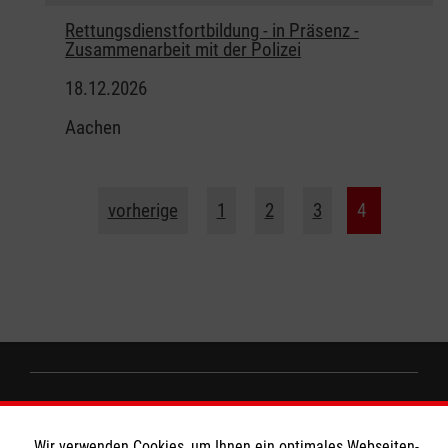
Rettungsdienstfortbildung - in Präsenz -
Zusammenarbeit mit der Polizei
18.12.2026
Aachen
vorherige
1
2
3
4
MBZ Euregio
Wir verwenden Cookies, um Ihnen ein optimales Webseiten-