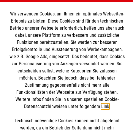
MBZ Euregio
Wir verwenden Cookies, um Ihnen ein optimales Webseiten-
Erlebnis zu bieten. Diese Cookies sind für den technischen
Betrieb unserer Webseite erforderlich, helfen uns aber auch
Kurse für Ärzte
dabei, unsere Plattform zu verbessern und zusätzliche
Informationen
Funktionen bereitzustellen. Sie werden zur besseren
Kurse für Rettungsdienstler
Erfolgskontrolle und Aussteuerung von Werbekampagnen,
wie z.B. Google Ads, eingesetzt. Das bedeutet, dass Cookies
Internationale Kurskonzepte
Kontakt
zur Personalisierung von Anzeigen verwendet werden. Sie
entscheiden selbst, welche Kategorien Sie zulassen
Impressum
Malteser online
möchten. Beachten Sie jedoch, dass bei fehlender
Datenschutz
Zustimmung gegebenenfalls nicht mehr alle
AGB
Funktionalitäten der Webseite zur Verfügung stehen.
Malteserorden
Weitere Infos finden Sie in unseren speziellen Cookie-
Malteser Jugend
Datenschutzhinweisen unter folgendem
Link
.
Malteser International
Soziale Netzwerke
Technisch notwendige Cookies können nicht abgelehnt
Mediathek
werden, da ein Betrieb der Seite dann nicht mehr
Sharepoint