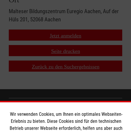
Malteser Bildungszentrum Euregio Aachen, Auf der
Hüls 201, 52068 Aachen
Jetzt anmelden
Seite drucken
Zurück zu den Suchergebnissen
MBZ Euregio
Wir verwenden Cookies, um Ihnen ein optimales Webseiten-
Erlebnis zu bieten. Diese Cookies sind für den technischen
Betrieb unserer Webseite erforderlich, helfen uns aber auch
Kurse für Ärzte