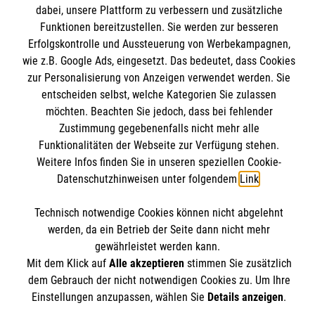
dabei, unsere Plattform zu verbessern und zusätzliche
Informationen
Funktionen bereitzustellen. Sie werden zur besseren
Kurse für Rettungsdienstler
Erfolgskontrolle und Aussteuerung von Werbekampagnen,
wie z.B. Google Ads, eingesetzt. Das bedeutet, dass Cookies
Internationale Kurskonzepte
Kontakt
zur Personalisierung von Anzeigen verwendet werden. Sie
entscheiden selbst, welche Kategorien Sie zulassen
Impressum
Malteser online
möchten. Beachten Sie jedoch, dass bei fehlender
Datenschutz
Zustimmung gegebenenfalls nicht mehr alle
AGB
Funktionalitäten der Webseite zur Verfügung stehen.
Malteserorden
Weitere Infos finden Sie in unseren speziellen Cookie-
Malteser Jugend
Datenschutzhinweisen unter folgendem
Link
.
Malteser International
Soziale Netzwerke
Technisch notwendige Cookies können nicht abgelehnt
Mediathek
werden, da ein Betrieb der Seite dann nicht mehr
Sharepoint
gewährleistet werden kann.
Mit dem Klick auf
Alle akzeptieren
stimmen Sie zusätzlich
Der Malteser Hilfsdienst e.V. ist als eingetragene
dem Gebrauch der nicht notwendigen Cookies zu. Um Ihre
gemeinnützige Organisation von der Körperschaft- und
Einstellungen anzupassen, wählen Sie
Details anzeigen
.
Gewerbesteuer befreit.