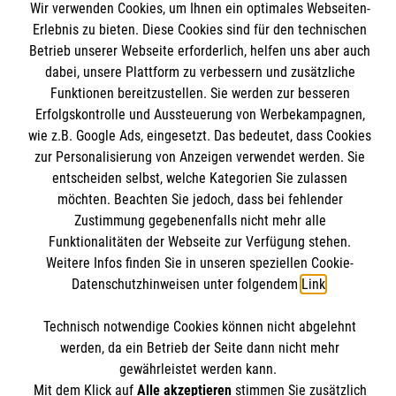
MBZ Euregio
Wir verwenden Cookies, um Ihnen ein optimales Webseiten-
Erlebnis zu bieten. Diese Cookies sind für den technischen
Betrieb unserer Webseite erforderlich, helfen uns aber auch
Kurse für Ärzte
dabei, unsere Plattform zu verbessern und zusätzliche
Funktionen bereitzustellen. Sie werden zur besseren
Informationen
Kurse für Rettungsdienstler
Erfolgskontrolle und Aussteuerung von Werbekampagnen,
wie z.B. Google Ads, eingesetzt. Das bedeutet, dass Cookies
Internationale Kurskonzepte
zur Personalisierung von Anzeigen verwendet werden. Sie
Kontakt
entscheiden selbst, welche Kategorien Sie zulassen
Impressum
Malteser online
möchten. Beachten Sie jedoch, dass bei fehlender
Datenschutz
Zustimmung gegebenenfalls nicht mehr alle
Funktionalitäten der Webseite zur Verfügung stehen.
AGB
Malteserorden
Weitere Infos finden Sie in unseren speziellen Cookie-
Datenschutzhinweisen unter folgendem
Link
.
Malteser Jugend
Malteser International
Soziale Netzwerke
Technisch notwendige Cookies können nicht abgelehnt
Mediathek
werden, da ein Betrieb der Seite dann nicht mehr
gewährleistet werden kann.
Sharepoint
Mit dem Klick auf
Alle akzeptieren
stimmen Sie zusätzlich