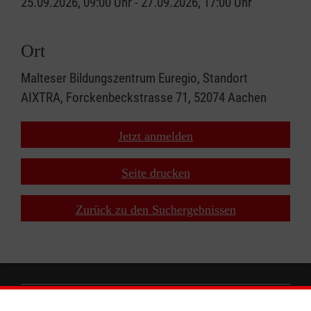
25.09.2026, 09:00 Uhr - 27.09.2026, 17:00 Uhr
Ort
Malteser Bildungszentrum Euregio, Standort
AIXTRA, Forckenbeckstrasse 71, 52074 Aachen
Jetzt anmelden
Seite drucken
Zurück zu den Suchergebnissen