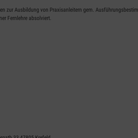
aben zur Ausbildung von Praxisanleitern gem. Ausführungsbesti
er Fernlehre absolviert.
ergath 33 47805 Krefeld