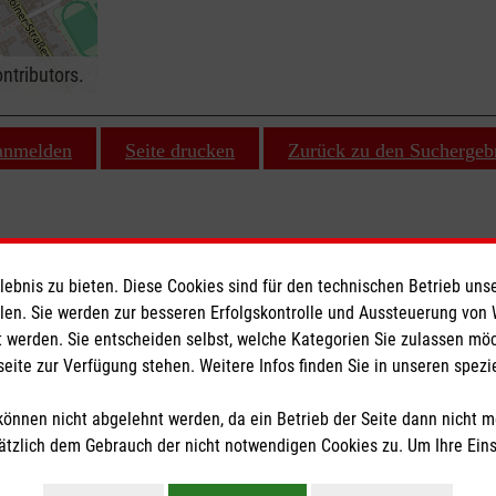
ntributors.
 anmelden
Seite drucken
Zurück zu den Suchergeb
bnis zu bieten. Diese Cookies sind für den technischen Betrieb unse
ionen
Malteser online
llen. Sie werden zur besseren Erfolgskontrolle und Aussteuerung von
 werden. Sie entscheiden selbst, welche Kategorien Sie zulassen mö
seite zur Verfügung stehen. Weitere Infos finden Sie in unseren spe
Malteserorden
Malteser Jugend
önnen nicht abgelehnt werden, da ein Betrieb der Seite dann nicht 
z
Malteser International
tzlich dem Gebrauch der nicht notwendigen Cookies zu. Um Ihre Ein
Sharepoint