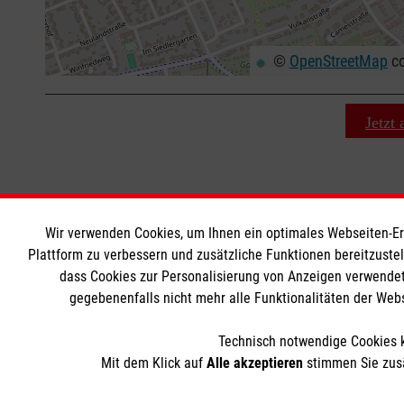
©
OpenStreetMap
co
+
−
⇧
Jetzt
Wir verwenden Cookies, um Ihnen ein optimales Webseiten-Erle
MBZ Euregio
Informat
Plattform zu verbessern und zusätzliche Funktionen bereitzuste
dass Cookies zur Personalisierung von Anzeigen verwendet
gegebenenfalls nicht mehr alle Funktionalitäten der Web
Kurse für Ärzte
Kontakt
Kurse für Rettungsdienstler
Impressum
Technisch notwendige Cookies k
Internationale Kurskonzepte
Datenschut
Mit dem Klick auf
Alle akzeptieren
stimmen Sie zusä
Über uns
AGB