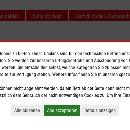
 anmelden
Seite drucken
Zurück zu den Suchergeb
bnis zu bieten. Diese Cookies sind für den technischen Betrieb unse
ionen
Malteser online
llen. Sie werden zur besseren Erfolgskontrolle und Aussteuerung von
 werden. Sie entscheiden selbst, welche Kategorien Sie zulassen mö
seite zur Verfügung stehen. Weitere Infos finden Sie in unseren spe
Malteserorden
Malteser Jugend
önnen nicht abgelehnt werden, da ein Betrieb der Seite dann nicht 
z
Malteser International
tzlich dem Gebrauch der nicht notwendigen Cookies zu. Um Ihre Ein
Sharepoint
Alle ablehnen
Alle akzeptieren
Details anzeigen
tzige Organisation von der Körperschaft- und Gewerbesteuer befreit.