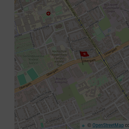
©
OpenStreetMap
co