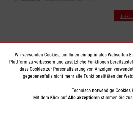
+
−
⇧
Jetzt
Wir verwenden Cookies, um Ihnen ein optimales Webseiten-Erle
MBZ Euregio
Informat
Plattform zu verbessern und zusätzliche Funktionen bereitzuste
dass Cookies zur Personalisierung von Anzeigen verwendet
gegebenenfalls nicht mehr alle Funktionalitäten der Web
Kurse für Ärzte
Kontakt
Kurse für Rettungsdienstler
Impressum
Technisch notwendige Cookies k
Internationale Kurskonzepte
Datenschut
Mit dem Klick auf
Alle akzeptieren
stimmen Sie zusä
Über uns
AGB
Der Malteser Hilfsdienst e.V. ist als eingetragene gemeinnü