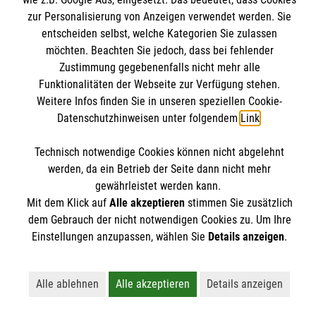
Internationale Kurskonzepte
zur Personalisierung von Anzeigen verwendet werden. Sie
Kontakt
entscheiden selbst, welche Kategorien Sie zulassen
Impressum
Malteser online
möchten. Beachten Sie jedoch, dass bei fehlender
Datenschutz
Zustimmung gegebenenfalls nicht mehr alle
Funktionalitäten der Webseite zur Verfügung stehen.
AGB
Malteserorden
Weitere Infos finden Sie in unseren speziellen Cookie-
Datenschutzhinweisen unter folgendem
Link
.
Malteser Jugend
Malteser International
Soziale Netzwerke
Technisch notwendige Cookies können nicht abgelehnt
Mediathek
werden, da ein Betrieb der Seite dann nicht mehr
gewährleistet werden kann.
Sharepoint
Mit dem Klick auf
Alle akzeptieren
stimmen Sie zusätzlich
Der Malteser Hilfsdienst e.V. ist als eingetragene
dem Gebrauch der nicht notwendigen Cookies zu. Um Ihre
gemeinnützige Organisation von der Körperschaft- und
Einstellungen anzupassen, wählen Sie
Details anzeigen
.
Gewerbesteuer befreit.
Alle ablehnen
Alle akzeptieren
Details anzeigen