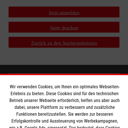
Jetzt anmelden
Seite drucken
Zurück zu den Suchergebnissen
MBZ Euregio
Wir verwenden Cookies, um Ihnen ein optimales Webseiten-
Erlebnis zu bieten. Diese Cookies sind für den technischen
Betrieb unserer Webseite erforderlich, helfen uns aber auch
Kurse für Ärzte
dabei, unsere Plattform zu verbessern und zusätzliche
Funktionen bereitzustellen. Sie werden zur besseren
Informationen
Kurse für Rettungsdienstler
Erfolgskontrolle und Aussteuerung von Werbekampagnen,
wie z.B. Google Ads, eingesetzt. Das bedeutet, dass Cookies