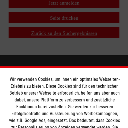
Jetzt anmelden
Seite drucken
Zurück zu den Suchergebnissen
MBZ Euregio
Wir verwenden Cookies, um Ihnen ein optimales Webseiten-
Erlebnis zu bieten. Diese Cookies sind für den technischen
Betrieb unserer Webseite erforderlich, helfen uns aber auch
Kurse für Ärzte
dabei, unsere Plattform zu verbessern und zusätzliche
Informationen
Funktionen bereitzustellen. Sie werden zur besseren
Kurse für Rettungsdienstler
Erfolgskontrolle und Aussteuerung von Werbekampagnen,
wie z.B. Google Ads, eingesetzt. Das bedeutet, dass Cookies
Internationale Kurskonzepte
Kontakt
zur Personalisierung von Anzeigen verwendet werden. Sie