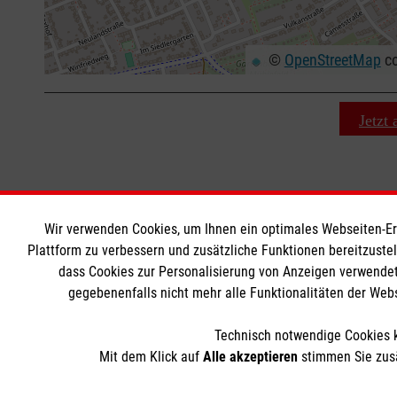
©
OpenStreetMap
co
+
−
⇧
Jetzt
Wir verwenden Cookies, um Ihnen ein optimales Webseiten-Erle
MBZ Euregio
Informat
Plattform zu verbessern und zusätzliche Funktionen bereitzuste
dass Cookies zur Personalisierung von Anzeigen verwendet
gegebenenfalls nicht mehr alle Funktionalitäten der Web
Kurse für Ärzte
Kontakt
Kurse für Rettungsdienstler
Impressum
Technisch notwendige Cookies k
Internationale Kurskonzepte
Datenschut
Mit dem Klick auf
Alle akzeptieren
stimmen Sie zusä
Über uns
AGB