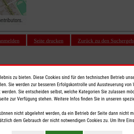
ntributors.
 anmelden
Seite drucken
Zurück zu den Suchergeb
bnis zu bieten. Diese Cookies sind für den technischen Betrieb unse
ionen
Malteser online
llen. Sie werden zur besseren Erfolgskontrolle und Aussteuerung von
 werden. Sie entscheiden selbst, welche Kategorien Sie zulassen mö
seite zur Verfügung stehen. Weitere Infos finden Sie in unseren spe
Malteserorden
Malteser Jugend
önnen nicht abgelehnt werden, da ein Betrieb der Seite dann nicht 
z
Malteser International
tzlich dem Gebrauch der nicht notwendigen Cookies zu. Um Ihre Ein
Sharepoint