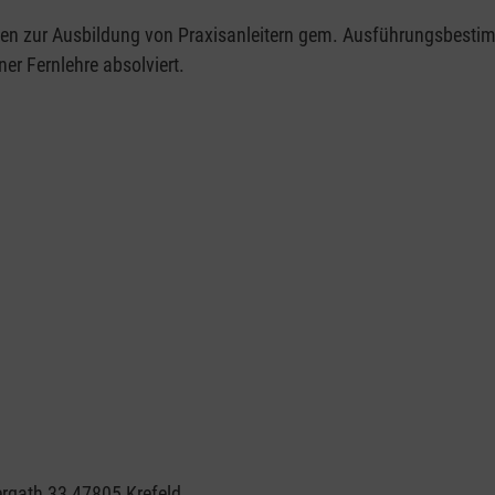
aben zur Ausbildung von Praxisanleitern gem. Ausführungsbesti
er Fernlehre absolviert.
ergath 33 47805 Krefeld