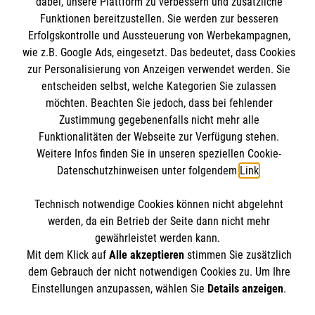
dabei, unsere Plattform zu verbessern und zusätzliche
Kurse für Rettungsdienstler
Funktionen bereitzustellen. Sie werden zur besseren
Erfolgskontrolle und Aussteuerung von Werbekampagnen,
Internationale Kurskonzepte
Kontakt
wie z.B. Google Ads, eingesetzt. Das bedeutet, dass Cookies
zur Personalisierung von Anzeigen verwendet werden. Sie
Impressum
Malteser online
entscheiden selbst, welche Kategorien Sie zulassen
Datenschutz
möchten. Beachten Sie jedoch, dass bei fehlender
AGB
Zustimmung gegebenenfalls nicht mehr alle
Malteserorden
Funktionalitäten der Webseite zur Verfügung stehen.
Malteser Jugend
Weitere Infos finden Sie in unseren speziellen Cookie-
Datenschutzhinweisen unter folgendem
Link
.
Malteser International
Soziale Netzwerke
Mediathek
Technisch notwendige Cookies können nicht abgelehnt
Sharepoint
werden, da ein Betrieb der Seite dann nicht mehr
gewährleistet werden kann.
Der Malteser Hilfsdienst e.V. ist als eingetragene
Mit dem Klick auf
Alle akzeptieren
stimmen Sie zusätzlich
gemeinnützige Organisation von der Körperschaft- und
dem Gebrauch der nicht notwendigen Cookies zu. Um Ihre
Gewerbesteuer befreit.
Einstellungen anzupassen, wählen Sie
Details anzeigen
.