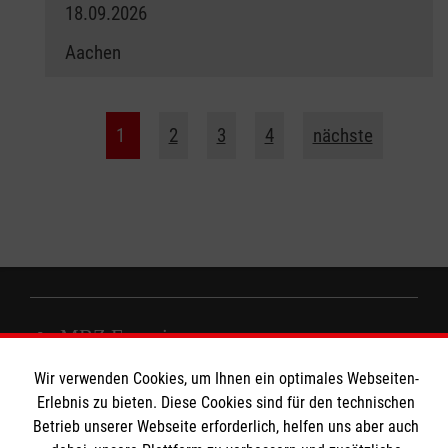
18.09.2026
Aachen
1
2
3
4
nächste
MBZ Euregio
Wir verwenden Cookies, um Ihnen ein optimales Webseiten-
Erlebnis zu bieten. Diese Cookies sind für den technischen
Kurse für Ärzte
Betrieb unserer Webseite erforderlich, helfen uns aber auch
Informationen