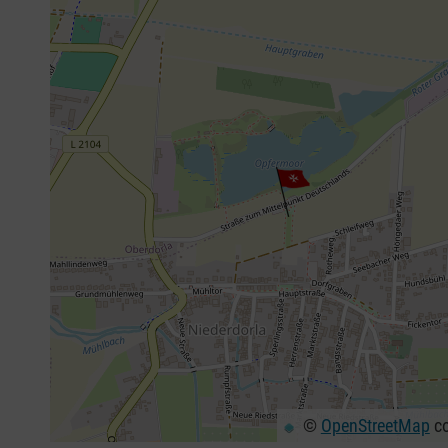
©
OpenStreetMap
co