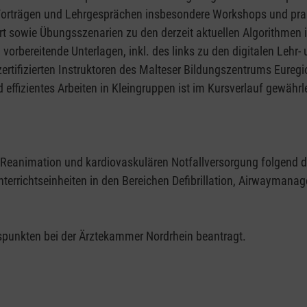
rträgen und Lehrgesprächen insbesondere Workshops und prakti
t sowie Übungsszenarien zu den derzeit aktuellen Algorithmen i
orbereitende Unterlagen, inkl. des links zu den digitalen Lehr
tifizierten Instruktoren des Malteser Bildungszentrums Euregio
 effizientes Arbeiten in Kleingruppen ist im Kursverlauf gewährl
alen Reanimation und kardiovaskulären Notfallversorgung folgen
nterrichtseinheiten in den Bereichen Defibrillation, Airwayma
ngspunkten bei der Ärztekammer Nordrhein beantragt.