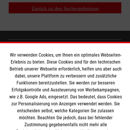
Zurück zu den Suchergebnissen
MBZ Euregio
Wir verwenden Cookies, um Ihnen ein optimales Webseiten-
Erlebnis zu bieten. Diese Cookies sind für den technischen
Betrieb unserer Webseite erforderlich, helfen uns aber auch
Kurse für Ärzte
dabei, unsere Plattform zu verbessern und zusätzliche
Informationen
Funktionen bereitzustellen. Sie werden zur besseren
Kurse für Rettungsdienstler
Erfolgskontrolle und Aussteuerung von Werbekampagnen,
wie z.B. Google Ads, eingesetzt. Das bedeutet, dass Cookies
Internationale Kurskonzepte
zur Personalisierung von Anzeigen verwendet werden. Sie
Kontakt
entscheiden selbst, welche Kategorien Sie zulassen
Impressum
Malteser online
möchten. Beachten Sie jedoch, dass bei fehlender
Datenschutz
Zustimmung gegebenenfalls nicht mehr alle