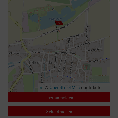
©
OpenStreetMap
contributors.
Jetzt anmelden
+
−
Seite drucken
⇧