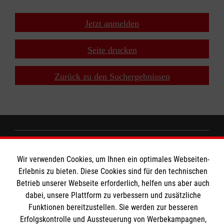
Jetzt anmelden
Seite drucken
Zurück zu den Suchergebnissen
MBZ Euregio
Wir verwenden Cookies, um Ihnen ein optimales Webseiten-
Erlebnis zu bieten. Diese Cookies sind für den technischen
Betrieb unserer Webseite erforderlich, helfen uns aber auch
Kurse für Ärzte
dabei, unsere Plattform zu verbessern und zusätzliche
Informationen
Funktionen bereitzustellen. Sie werden zur besseren
Kurse für Rettungsdienstler
Erfolgskontrolle und Aussteuerung von Werbekampagnen,