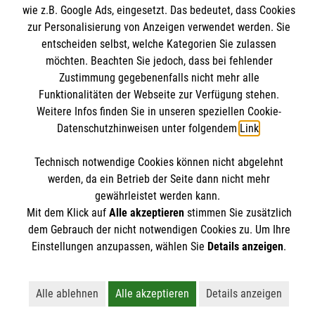
wie z.B. Google Ads, eingesetzt. Das bedeutet, dass Cookies
Internationale Kurskonzepte
Kontakt
zur Personalisierung von Anzeigen verwendet werden. Sie
entscheiden selbst, welche Kategorien Sie zulassen
Impressum
Malteser online
möchten. Beachten Sie jedoch, dass bei fehlender
Datenschutz
Zustimmung gegebenenfalls nicht mehr alle
AGB
Funktionalitäten der Webseite zur Verfügung stehen.
Malteserorden
Weitere Infos finden Sie in unseren speziellen Cookie-
Malteser Jugend
Datenschutzhinweisen unter folgendem
Link
.
Malteser International
Soziale Netzwerke
Technisch notwendige Cookies können nicht abgelehnt
Mediathek
werden, da ein Betrieb der Seite dann nicht mehr
Sharepoint
gewährleistet werden kann.
Der Malteser Hilfsdienst e.V. ist als eingetragene
Mit dem Klick auf
Alle akzeptieren
stimmen Sie zusätzlich
dem Gebrauch der nicht notwendigen Cookies zu. Um Ihre
gemeinnützige Organisation von der Körperschaft- und
Einstellungen anzupassen, wählen Sie
Details anzeigen
.
Gewerbesteuer befreit.
Alle ablehnen
Alle akzeptieren
Details anzeigen