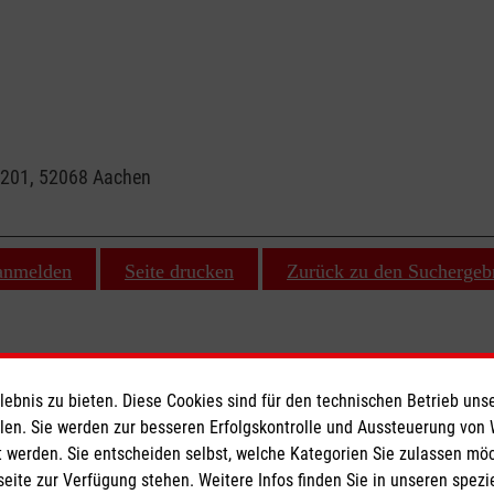
s 201, 52068 Aachen
 anmelden
Seite drucken
Zurück zu den Suchergeb
bnis zu bieten. Diese Cookies sind für den technischen Betrieb unse
ionen
Malteser online
llen. Sie werden zur besseren Erfolgskontrolle und Aussteuerung von
 werden. Sie entscheiden selbst, welche Kategorien Sie zulassen mö
seite zur Verfügung stehen. Weitere Infos finden Sie in unseren spe
Malteserorden