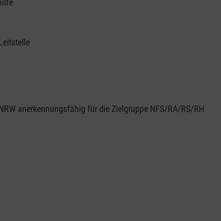
ilfe
eitstelle
st gemäß der Empfehlungen des MAGS-NRW anerkennungsfähig für die Zielgruppe NFS/RA/RS/RH