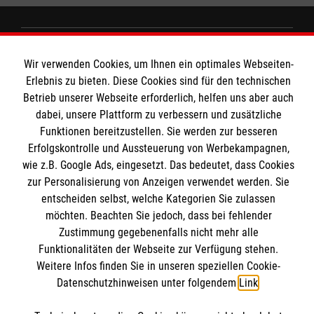
MBZ Euregio
Wir verwenden Cookies, um Ihnen ein optimales Webseiten-
Erlebnis zu bieten. Diese Cookies sind für den technischen
Betrieb unserer Webseite erforderlich, helfen uns aber auch
Kurse für Ärzte
dabei, unsere Plattform zu verbessern und zusätzliche
Informationen
Funktionen bereitzustellen. Sie werden zur besseren
Kurse für Rettungsdienstler
Erfolgskontrolle und Aussteuerung von Werbekampagnen,
wie z.B. Google Ads, eingesetzt. Das bedeutet, dass Cookies
Internationale Kurskonzepte
zur Personalisierung von Anzeigen verwendet werden. Sie
Kontakt
entscheiden selbst, welche Kategorien Sie zulassen
Impressum
Malteser online
möchten. Beachten Sie jedoch, dass bei fehlender
Datenschutz
Zustimmung gegebenenfalls nicht mehr alle
AGB
Funktionalitäten der Webseite zur Verfügung stehen.
Malteserorden
Weitere Infos finden Sie in unseren speziellen Cookie-
Malteser Jugend
Datenschutzhinweisen unter folgendem
Link
.
Malteser International
Soziale Netzwerke