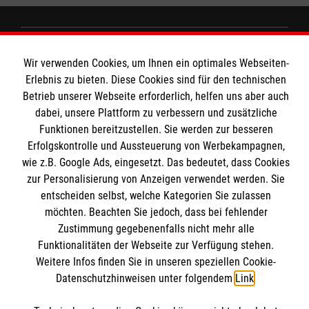
MBZ Euregio
Wir verwenden Cookies, um Ihnen ein optimales Webseiten-
Erlebnis zu bieten. Diese Cookies sind für den technischen
Betrieb unserer Webseite erforderlich, helfen uns aber auch
Kurse für Ärzte
dabei, unsere Plattform zu verbessern und zusätzliche
Informationen
Funktionen bereitzustellen. Sie werden zur besseren
Kurse für Rettungsdienstler
Erfolgskontrolle und Aussteuerung von Werbekampagnen,
wie z.B. Google Ads, eingesetzt. Das bedeutet, dass Cookies
Internationale Kurskonzepte
zur Personalisierung von Anzeigen verwendet werden. Sie
Kontakt
entscheiden selbst, welche Kategorien Sie zulassen
Impressum
Malteser online
möchten. Beachten Sie jedoch, dass bei fehlender
Datenschutz
Zustimmung gegebenenfalls nicht mehr alle
AGB
Funktionalitäten der Webseite zur Verfügung stehen.
Malteserorden
Weitere Infos finden Sie in unseren speziellen Cookie-
Malteser Jugend
Datenschutzhinweisen unter folgendem
Link
.
Malteser International
Soziale Netzwerke