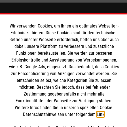
MBZ Euregio
Wir verwenden Cookies, um Ihnen ein optimales Webseiten-
Erlebnis zu bieten. Diese Cookies sind für den technischen
Betrieb unserer Webseite erforderlich, helfen uns aber auch
Kurse für Ärzte
dabei, unsere Plattform zu verbessern und zusätzliche
Informationen
Funktionen bereitzustellen. Sie werden zur besseren
Kurse für Rettungsdienstler
Erfolgskontrolle und Aussteuerung von Werbekampagnen,
wie z.B. Google Ads, eingesetzt. Das bedeutet, dass Cookies
Internationale Kurskonzepte
zur Personalisierung von Anzeigen verwendet werden. Sie
Kontakt
entscheiden selbst, welche Kategorien Sie zulassen
Impressum
Malteser online
möchten. Beachten Sie jedoch, dass bei fehlender
Datenschutz
Zustimmung gegebenenfalls nicht mehr alle
AGB
Funktionalitäten der Webseite zur Verfügung stehen.
Malteserorden
Weitere Infos finden Sie in unseren speziellen Cookie-
Malteser Jugend
Datenschutzhinweisen unter folgendem
Link
.
Malteser International
Soziale Netzwerke