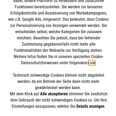
dabei, unsere Plattform zu verbessern und zusätzliche
Kurse für Rettungsdienstler
Funktionen bereitzustellen. Sie werden zur besseren
Erfolgskontrolle und Aussteuerung von Werbekampagnen,
Internationale Kurskonzepte
Kontakt
wie z.B. Google Ads, eingesetzt. Das bedeutet, dass Cookies
zur Personalisierung von Anzeigen verwendet werden. Sie
Impressum
Malteser online
entscheiden selbst, welche Kategorien Sie zulassen
Datenschutz
möchten. Beachten Sie jedoch, dass bei fehlender
AGB
Zustimmung gegebenenfalls nicht mehr alle
Malteserorden
Funktionalitäten der Webseite zur Verfügung stehen.
Malteser Jugend
Weitere Infos finden Sie in unseren speziellen Cookie-
Datenschutzhinweisen unter folgendem
Link
.
Malteser International
Soziale Netzwerke
Mediathek
Technisch notwendige Cookies können nicht abgelehnt
Sharepoint
werden, da ein Betrieb der Seite dann nicht mehr
gewährleistet werden kann.
Der Malteser Hilfsdienst e.V. ist als eingetragene
Mit dem Klick auf
Alle akzeptieren
stimmen Sie zusätzlich
gemeinnützige Organisation von der Körperschaft- und
dem Gebrauch der nicht notwendigen Cookies zu. Um Ihre
Gewerbesteuer befreit.
Einstellungen anzupassen, wählen Sie
Details anzeigen
.