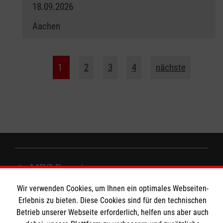
18.09.2026
Aachen
1
2
3
4
nächste
MBZ Euregio
Wir verwenden Cookies, um Ihnen ein optimales Webseiten-
Erlebnis zu bieten. Diese Cookies sind für den technischen
Kurse für Ärzte
Betrieb unserer Webseite erforderlich, helfen uns aber auch
Informationen