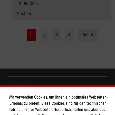
18.09.2026
Aachen
1
2
3
4
nächste
MBZ Euregio
Wir verwenden Cookies, um Ihnen ein optimales Webseiten-
Erlebnis zu bieten. Diese Cookies sind für den technischen
Kurse für Ärzte
Betrieb unserer Webseite erforderlich, helfen uns aber auch
Informationen