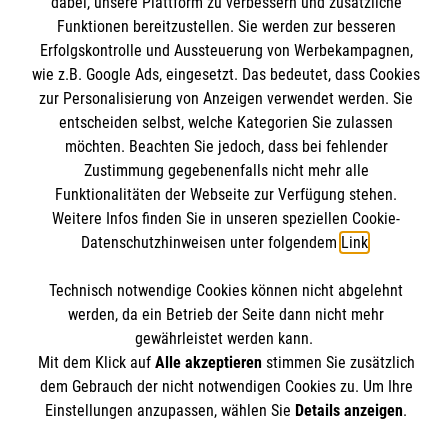
dabei, unsere Plattform zu verbessern und zusätzliche
Kurse für Rettungsdienstler
Funktionen bereitzustellen. Sie werden zur besseren
Erfolgskontrolle und Aussteuerung von Werbekampagnen,
Internationale Kurskonzepte
Kontakt
wie z.B. Google Ads, eingesetzt. Das bedeutet, dass Cookies
zur Personalisierung von Anzeigen verwendet werden. Sie
Impressum
Malteser online
entscheiden selbst, welche Kategorien Sie zulassen
Datenschutz
möchten. Beachten Sie jedoch, dass bei fehlender
AGB
Zustimmung gegebenenfalls nicht mehr alle
Malteserorden
Funktionalitäten der Webseite zur Verfügung stehen.
Malteser Jugend
Weitere Infos finden Sie in unseren speziellen Cookie-
Datenschutzhinweisen unter folgendem
Link
.
Malteser International
Soziale Netzwerke
Mediathek
Technisch notwendige Cookies können nicht abgelehnt
Sharepoint
werden, da ein Betrieb der Seite dann nicht mehr
gewährleistet werden kann.
Der Malteser Hilfsdienst e.V. ist als eingetragene
Mit dem Klick auf
Alle akzeptieren
stimmen Sie zusätzlich
gemeinnützige Organisation von der Körperschaft- und
dem Gebrauch der nicht notwendigen Cookies zu. Um Ihre
Gewerbesteuer befreit.
Einstellungen anzupassen, wählen Sie
Details anzeigen
.