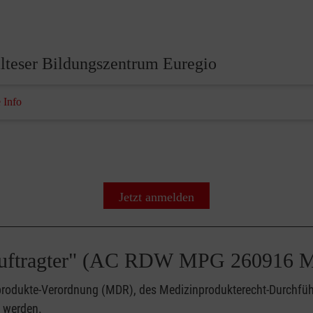
lteser Bildungszentrum Euregio
 Info
Jetzt anmelden
Lehrgang "Medizinprodukte-Beauftragter" (AC RDW
rodukte-Verordnung (MDR), des Medizinprodukterecht-Durchfü
t werden.