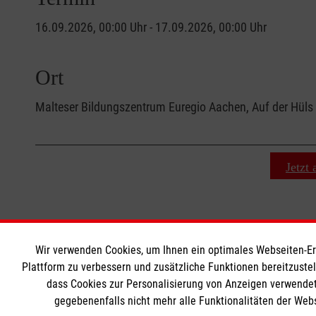
16.09.2026, 00:00 Uhr - 17.09.2026, 00:00 Uhr
Ort
Malteser Bildungszentrum Euregio Aachen, Auf der Hül
Jetzt
Wir verwenden Cookies, um Ihnen ein optimales Webseiten-Erle
MBZ Euregio
Informat
Plattform zu verbessern und zusätzliche Funktionen bereitzuste
dass Cookies zur Personalisierung von Anzeigen verwendet
gegebenenfalls nicht mehr alle Funktionalitäten der Web
Kurse für Ärzte
Kontakt