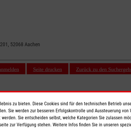
s 201, 52068 Aachen
 anmelden
Seite drucken
Zurück zu den Suchergeb
bnis zu bieten. Diese Cookies sind für den technischen Betrieb unse
ionen
Malteser online
llen. Sie werden zur besseren Erfolgskontrolle und Aussteuerung von
 werden. Sie entscheiden selbst, welche Kategorien Sie zulassen mö
seite zur Verfügung stehen. Weitere Infos finden Sie in unseren spe
Malteserorden