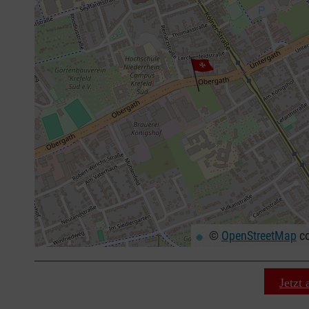
©
OpenStreetMap
co
+
−
⇧
Jetzt