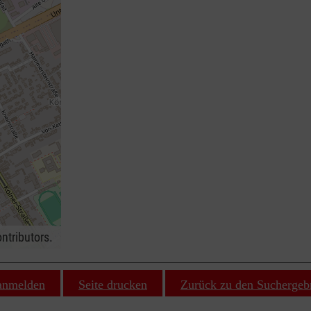
ntributors.
 anmelden
Seite drucken
Zurück zu den Suchergeb