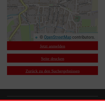
©
OpenStreetMap
contributors.
Jetzt anmelden
+
−
Seite drucken
⇧
Zurück zu den Suchergebnissen