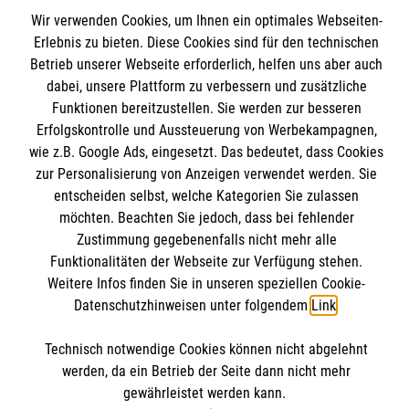
MBZ Euregio
Wir verwenden Cookies, um Ihnen ein optimales Webseiten-
Erlebnis zu bieten. Diese Cookies sind für den technischen
Betrieb unserer Webseite erforderlich, helfen uns aber auch
Kurse für Ärzte
dabei, unsere Plattform zu verbessern und zusätzliche
Informationen
Funktionen bereitzustellen. Sie werden zur besseren
Kurse für Rettungsdienstler
Erfolgskontrolle und Aussteuerung von Werbekampagnen,
wie z.B. Google Ads, eingesetzt. Das bedeutet, dass Cookies
Internationale Kurskonzepte
Kontakt
zur Personalisierung von Anzeigen verwendet werden. Sie
entscheiden selbst, welche Kategorien Sie zulassen
Impressum
Malteser online
möchten. Beachten Sie jedoch, dass bei fehlender
Datenschutz
Zustimmung gegebenenfalls nicht mehr alle
AGB
Funktionalitäten der Webseite zur Verfügung stehen.
Malteserorden
Weitere Infos finden Sie in unseren speziellen Cookie-
Malteser Jugend
Datenschutzhinweisen unter folgendem
Link
.
Malteser International
Soziale Netzwerke
Technisch notwendige Cookies können nicht abgelehnt
Mediathek
werden, da ein Betrieb der Seite dann nicht mehr
Sharepoint
gewährleistet werden kann.